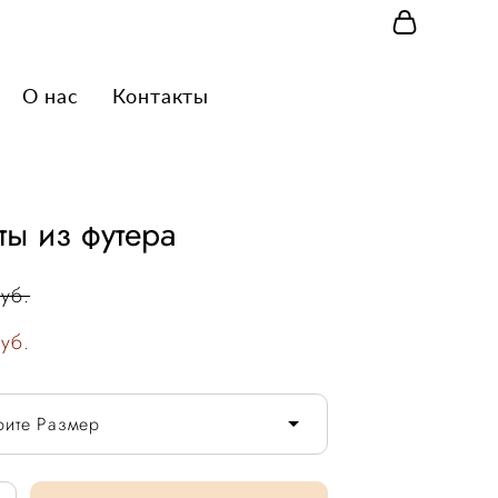
О нас
О нас
Контакты
Контакты
ы из футера
уб.
уб.
рите Размер