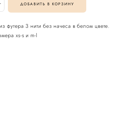
ДОБАВИТЬ В КОРЗИНУ
з футера 3 нити без начеса в белом цвете.
мера xs-s и m-l