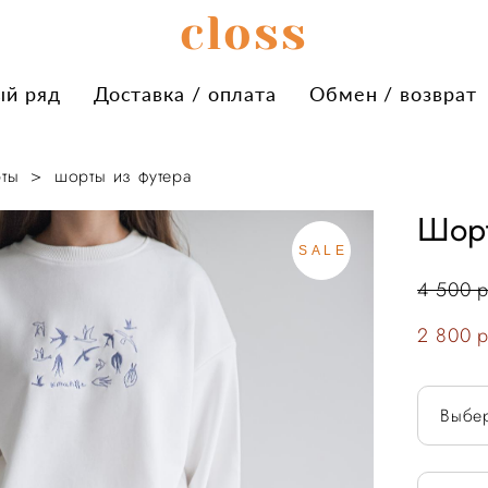
сloss
сloss
ый ряд
ый ряд
Доставка / оплата
Доставка / оплата
Обмен / возврат
Обмен / возврат
ты
>
шорты из футера
Шорт
SALE
4 500 p
2 800 p
Выбе