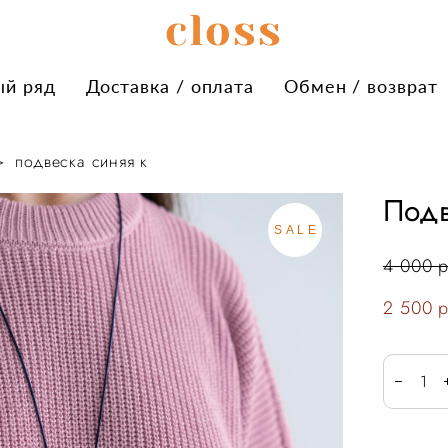
сloss
сloss
ый ряд
ый ряд
Доставка / оплата
Доставка / оплата
Обмен / возврат
Обмен / возврат
>
подвеска синяя к
Подв
SALE
4 000 p
2 500 p