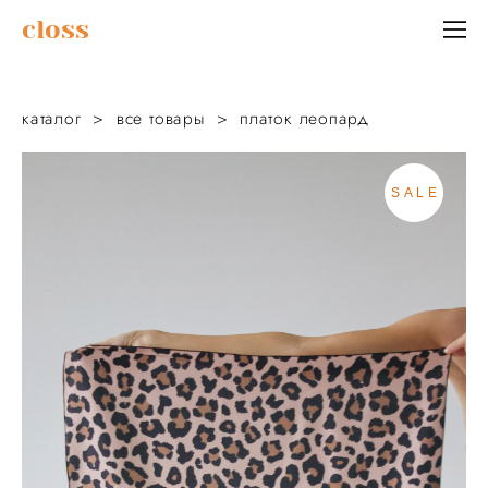
сloss
каталог
>
все товары
>
платок леопард
SALE