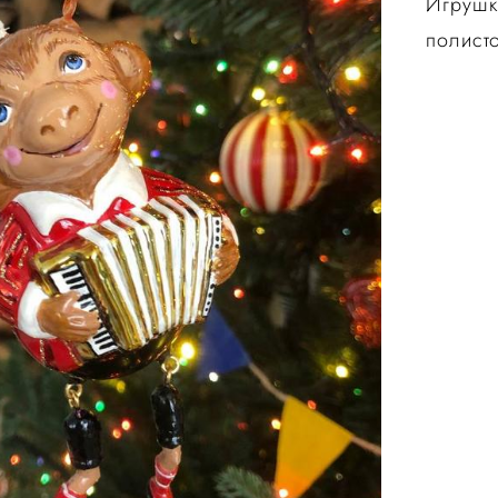
Игрушк
полисто