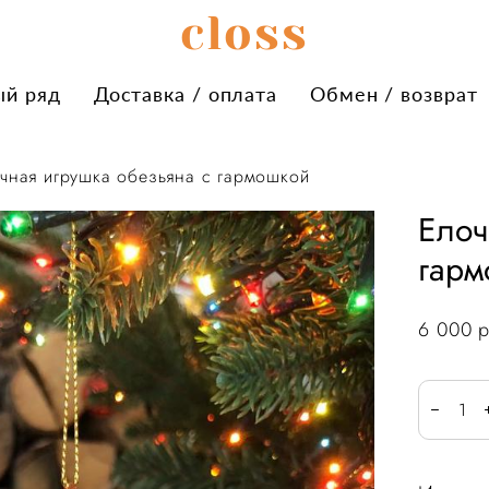
сloss
сloss
ый ряд
ый ряд
Доставка / оплата
Доставка / оплата
Обмен / возврат
Обмен / возврат
чная игрушка обезьяна с гармошкой
Елоч
гарм
6 000 p