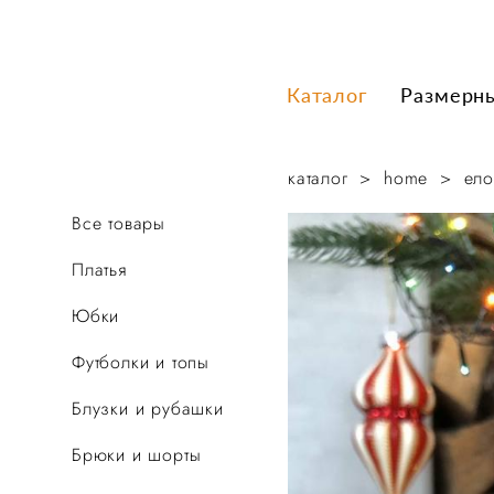
Каталог
Каталог
Размерн
Размерн
каталог
>
home
>
ело
Все товары
Платья
Юбки
Футболки и топы
Блузки и рубашки
Брюки и шорты